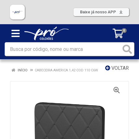
Baixe já nosso APP
0
VOLTAR
INÍCIO
CABECEIRA AMERICA 1,42 COD 110 C6W