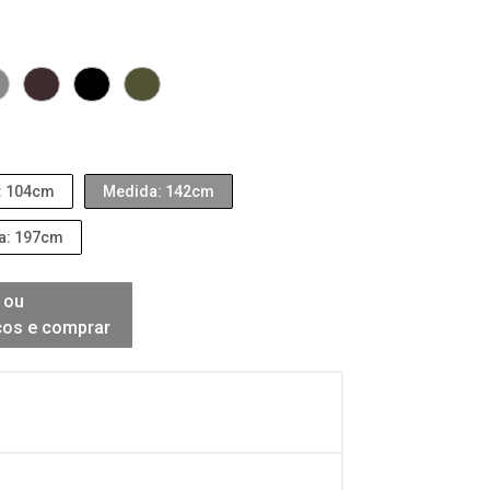
: 104cm
Medida: 142cm
a: 197cm
 ou
ços e comprar