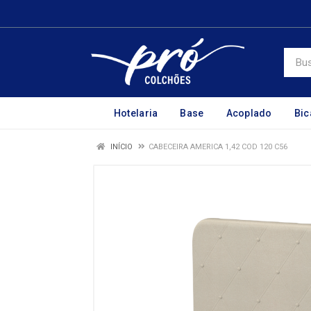
Hotelaria
Base
Acoplado
Bi
INÍCIO
CABECEIRA AMERICA 1,42 COD 120 C56