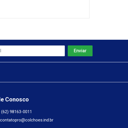
le Conosco
(62) 98163-0011
contatopro@colchoes.ind.br