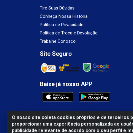
Tire Suas Dúvidas
Conheça Nossa História
Política de Privacidade
Política de Troca e Devolução
Trabalhe Conosco
Site Seguro
Baixe já nosso APP
O nosso site coleta cookies próprios e de terceiros 
proporcionar uma experiência personalizada ao usuár
Mercosul Espumas Industriais LTDA - Rua 1
publicidade relevante de acordo com o seu perfil e m