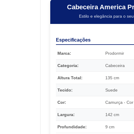
Cabeceira America P
Estilo e elegância para o seu
Especificações
Marca:
Prodormir
Categoria:
Cabeceira
Altura Total:
135 cm
Tecido:
Suede
Cor:
Camurça - Cor
Largura:
142 cm
Profundidade:
9 cm