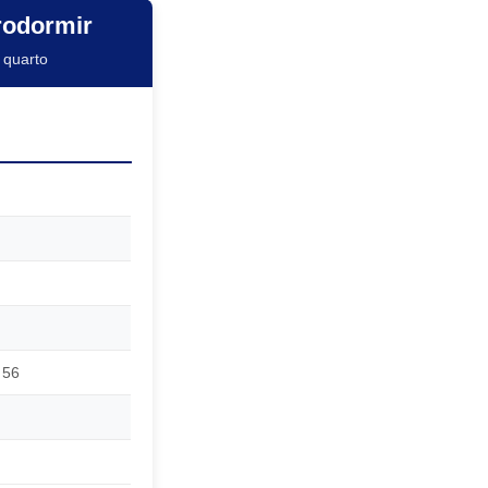
rodormir
 quarto
 56