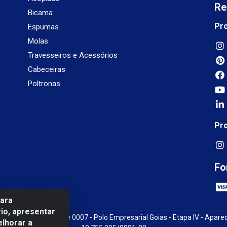
Re
Bicama
Pr
Espumas
Molas
Travesseiros e Acessórios
Cabeceiras
Poltronas
Pr
Fo
para
io, apresentar
3, SN, Quadra009 Lote 0007 - Polo Empresarial Goias - Etapa IV - Apare
elhorar a