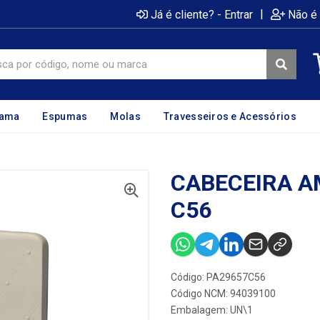
|
Já é cliente? - Entrar
Não é 
cama
Espumas
Molas
Travesseiros e Acessórios
CABECEIRA AM
C56
Código: PA29657C56
Código NCM: 94039100
Embalagem: UN\1