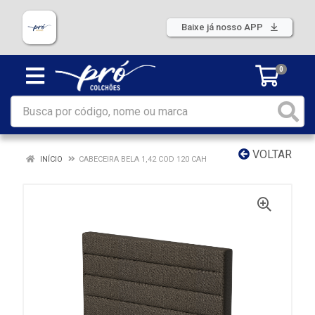
Baixe já nosso APP
0
VOLTAR
INÍCIO
CABECEIRA BELA 1,42 COD 120 CAH