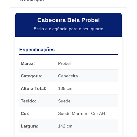
Cabeceira Bela Probel
Estilo e elegância para o seu quarto
Especificações
Marca:
Probel
Categoria:
Cabeceira
Altura Total:
135 cm
Tecido:
Suede
Cor:
Suede Marrom - Cor AH
Largura:
142 cm