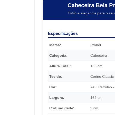
Cabeceira Bela P
Estilo e elegância para o seu
Especificações
Marca:
Probel
Categoria:
Cabeceira
Altura Total:
135 cm
Tecido:
Corino Classic
Cor:
Azul Petróleo -
Largura:
162 cm
Profundidade:
9 cm