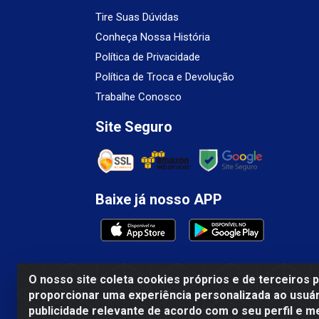
Tire Suas Dúvidas
Conheça Nossa História
Política de Privacidade
Política de Troca e Devolução
Trabalhe Conosco
Site Seguro
Baixe já nosso APP
O nosso site coleta cookies próprios e de terceiros 
proporcionar uma experiência personalizada ao usuár
Mercosul Espumas Industriais LTDA - Rua 1
publicidade relevante de acordo com o seu perfil e m