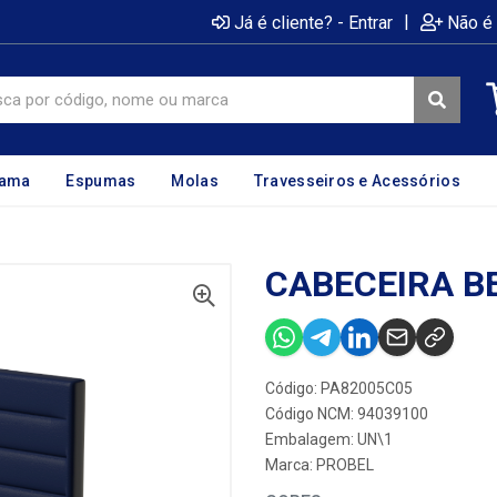
|
Já é cliente? - Entrar
Não é 
cama
Espumas
Molas
Travesseiros e Acessórios
CABECEIRA BE
Código: PA82005C05
Código NCM: 94039100
Embalagem: UN\1
Marca:
PROBEL