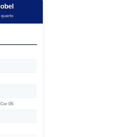
robel
 quarto
 Cor 05