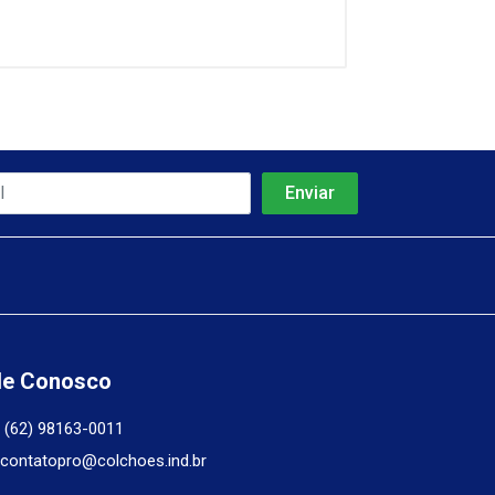
le Conosco
(62) 98163-0011
contatopro@colchoes.ind.br