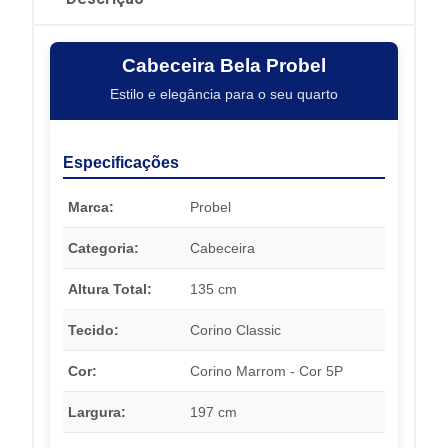
Cabeceira Bela Probel
Estilo e elegância para o seu quarto
Especificações
Marca:
Probel
Categoria:
Cabeceira
Altura Total:
135 cm
Tecido:
Corino Classic
Cor:
Corino Marrom - Cor 5P
Largura:
197 cm