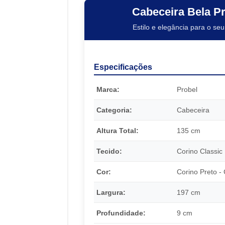
Cabeceira Bela P
Estilo e elegância para o seu
Especificações
Marca:
Probel
Categoria:
Cabeceira
Altura Total:
135 cm
Tecido:
Corino Classic
Cor:
Corino Preto -
Largura:
197 cm
Profundidade:
9 cm