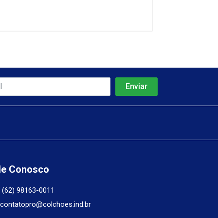
le Conosco
(62) 98163-0011
contatopro@colchoes.ind.br