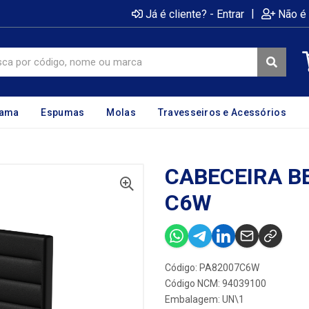
|
Já é cliente? - Entrar
Não é 
cama
Espumas
Molas
Travesseiros e Acessórios
CABECEIRA BE
C6W
Código: PA82007C6W
Código NCM: 94039100
Embalagem: UN\1