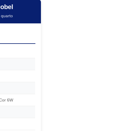
robel
 quarto
 Cor 6W