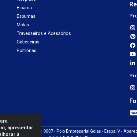
Re
Bicama
Pr
Espumas
Molas
Travesseiros e Acessórios
Cabeceiras
Poltronas
Pr
Fo
para
io, apresentar
3, SN, Quadra009 Lote 0007 - Polo Empresarial Goias - Etapa IV - Apare
elhorar a