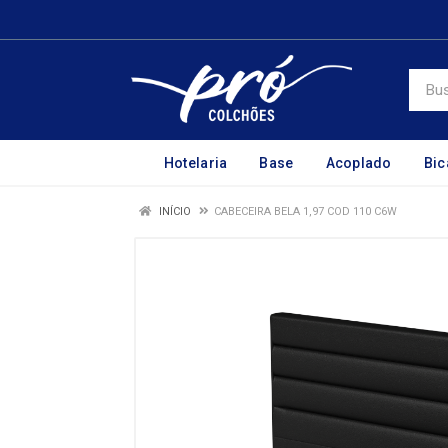
Hotelaria
Base
Acoplado
Bi
INÍCIO
CABECEIRA BELA 1,97 COD 110 C6W