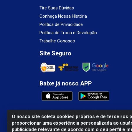
Tire Suas Dúvidas
Conheça Nossa História
Política de Privacidade
Política de Troca e Devolução
Trabalhe Conosco
Site Seguro
Baixe já nosso APP
O nosso site coleta cookies próprios e de terceiros 
proporcionar uma experiência personalizada ao usuár
Mercosul Espumas Industriais LTDA - Rua 1
publicidade relevante de acordo com o seu perfil e m