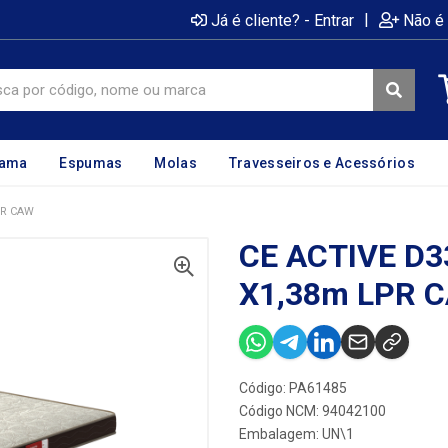
|
Já é cliente? - Entrar
Não é 
cama
Espumas
Molas
Travesseiros e Acessórios
PR CAW
CE ACTIVE D3
X1,38m LPR 
Código: PA61485
Código NCM: 94042100
Embalagem: UN\1