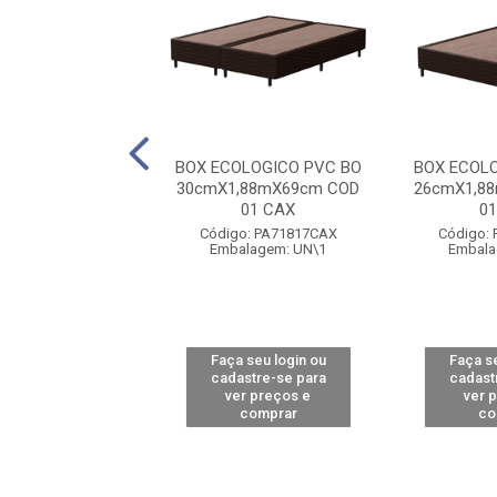
 PD PVC BO
BOX ECOLOGICO PVC BO
BOX ECOL
,88mX1,38m COD
30cmX1,88mX69cm COD
26cmX1,8
01 CAX
01 CAX
0
o: PA43750CAX
Código: PA71817CAX
Código:
alagem: UN\1
Embalagem: UN\1
Embala
 seu login ou
Faça seu login ou
Faça se
astre-se para
cadastre-se para
cadast
er preços e
ver preços e
ver 
comprar
comprar
co