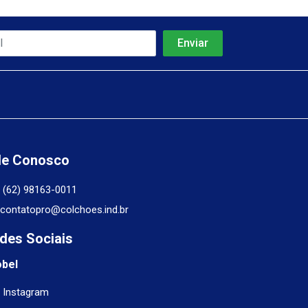
le Conosco
(62) 98163-0011
contatopro@colchoes.ind.br
des Sociais
obel
Instagram