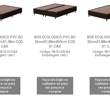
OGICO PVC BO
BOX ECOLOGICO PVC BO
BOX ECOLOGI
8mX1,38m COD
26cmX1,88mX69cm COD
30cmX1,88mX
1 CAX
01 CAX
01 C
 PA72137CAX
Código: PA72129CAX
Código: PA
gem: UN\1
Embalagem: UN\1
Embalage
u login ou
Faça seu login ou
Faça seu 
re-se para
cadastre-se para
cadastre-
preços e
ver preços e
ver pre
mprar
comprar
comp