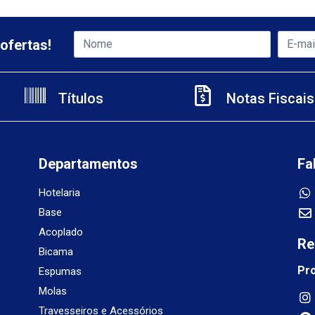
ofertas!
Títulos
Notas Fiscais
Departamentos
Fa
Hotelaria
Base
Acoplado
Re
Bicama
Pr
Espumas
Molas
Travesseiros e Acessórios