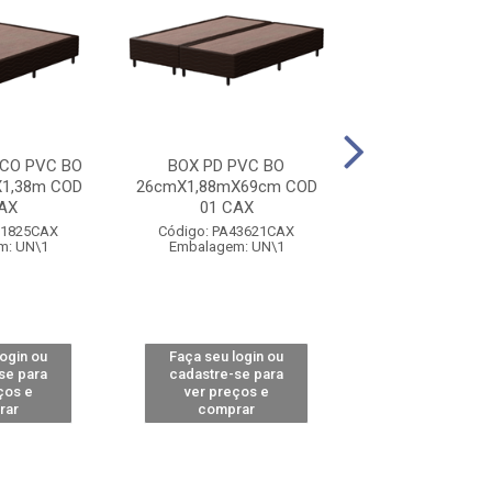
CO PVC BO
BOX PD PVC BO
BOX PD PV
1,38m COD
26cmX1,88mX69cm COD
30cmX1,88mX1,
AX
01 CAX
01 CAX
71825CAX
Código: PA43621CAX
Código: PA43
m: UN\1
Embalagem: UN\1
Embalagem: 
login ou
Faça seu login ou
Faça seu log
se para
cadastre-se para
cadastre-se 
ços e
ver preços e
ver preços
rar
comprar
comprar