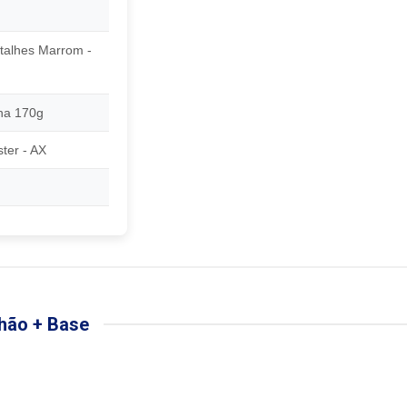
talhes Marrom -
ha 170g
ter - AX
hão + Base