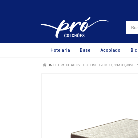
Hotelaria
Base
Acoplado
Bi
INÍCIO
CE ACTIVE D33 LISO 12CM X1,88M X1,38M L