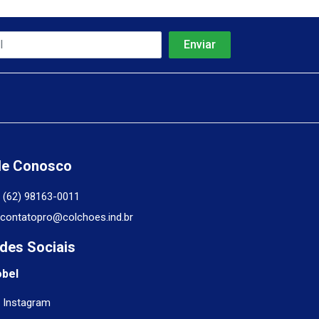
le Conosco
(62) 98163-0011
contatopro@colchoes.ind.br
des Sociais
obel
Instagram