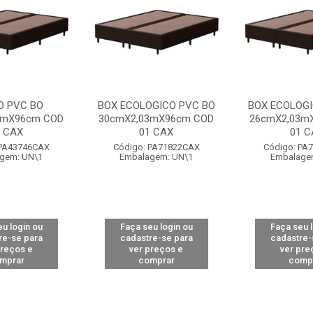
D PVC BO
BOX ECOLOGICO PVC BO
BOX ECOLOGI
3mX96cm COD
30cmX2,03mX96cm COD
26cmX2,03m
1 CAX
01 CAX
01 C
 PA43746CAX
Código: PA71822CAX
Código: PA
gem: UN\1
Embalagem: UN\1
Embalage
u login ou
Faça seu login ou
Faça seu 
re-se para
cadastre-se para
cadastre-
preços e
ver preços e
ver pre
mprar
comprar
comp