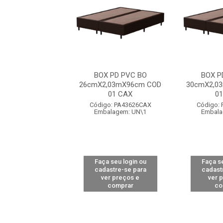
OLOGICO PVC BO
BOX PD PVC BO
BOX P
,03mX96cm COD
26cmX2,03mX96cm COD
30cmX2,0
01 CAX
01 CAX
0
o: PA72134CAX
Código: PA43626CAX
Código:
alagem: UN\1
Embalagem: UN\1
Embala
 seu login ou
Faça seu login ou
Faça se
astre-se para
cadastre-se para
cadast
er preços e
ver preços e
ver 
comprar
comprar
co