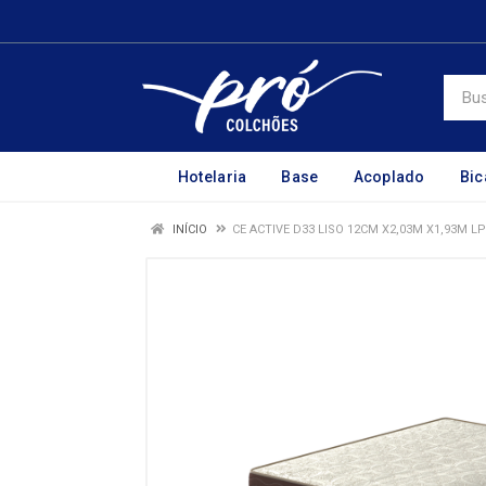
Hotelaria
Base
Acoplado
Bi
INÍCIO
CE ACTIVE D33 LISO 12CM X2,03M X1,93M L