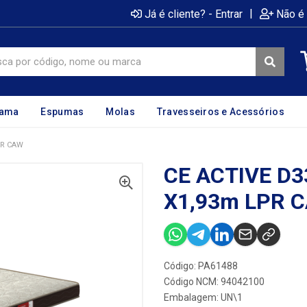
|
Já é cliente? - Entrar
Não é 
cama
Espumas
Molas
Travesseiros e Acessórios
PR CAW
CE ACTIVE D3
X1,93m LPR 
Código: PA61488
Código NCM: 94042100
Embalagem: UN\1