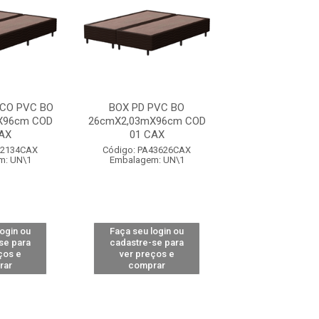
CO PVC BO
BOX PD PVC BO
BOX PD PV
X96cm COD
26cmX2,03mX96cm COD
30cmX2,03mX9
AX
01 CAX
01 CAX
72134CAX
Código: PA43626CAX
Código: PA43
m: UN\1
Embalagem: UN\1
Embalagem: 
login ou
Faça seu login ou
Faça seu log
se para
cadastre-se para
cadastre-se 
ços e
ver preços e
ver preços
rar
comprar
comprar