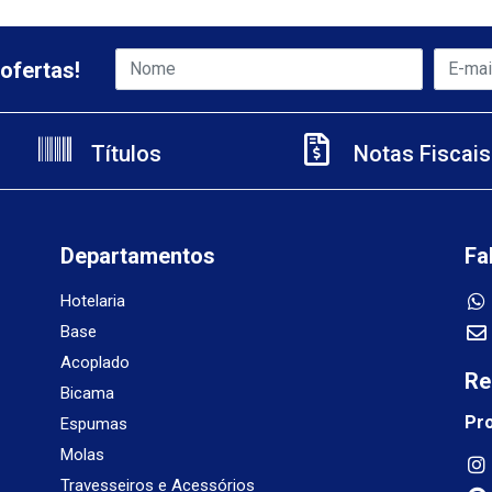
ofertas!
Títulos
Notas Fiscais
Departamentos
Fa
Hotelaria
Base
Acoplado
Re
Bicama
Pr
Espumas
Molas
Travesseiros e Acessórios