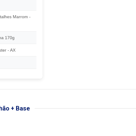
talhes Marrom -
ha 170g
ter - AX
hão + Base