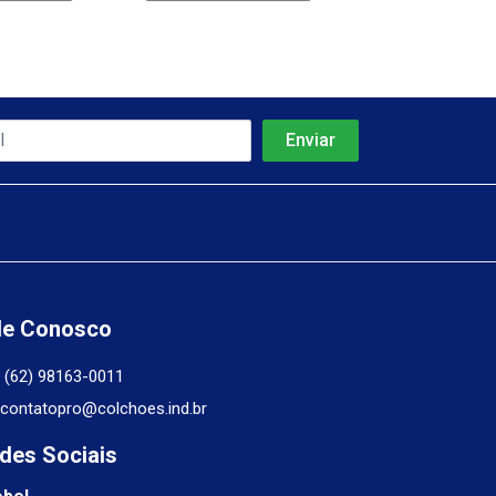
le Conosco
(62) 98163-0011
contatopro@colchoes.ind.br
des Sociais