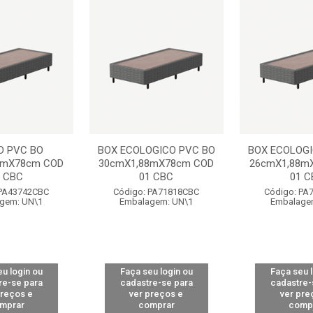
D PVC BO
BOX ECOLOGICO PVC BO
BOX ECOLOGI
8mX78cm COD
30cmX1,88mX78cm COD
26cmX1,88m
1 CBC
01 CBC
01 C
 PA43742CBC
Código: PA71818CBC
Código: PA
gem: UN\1
Embalagem: UN\1
Embalage
u login ou
Faça seu login ou
Faça seu 
re-se para
cadastre-se para
cadastre-
preços e
ver preços e
ver pre
mprar
comprar
comp