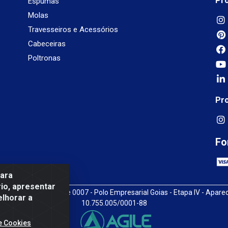
Pr
Espumas
Molas
Travesseiros e Acessórios
Cabeceiras
Poltronas
Pr
Fo
para
io, apresentar
3, SN, Quadra009 Lote 0007 - Polo Empresarial Goias - Etapa IV - Apare
elhorar a
10.755.005/0001-88
e Cookies