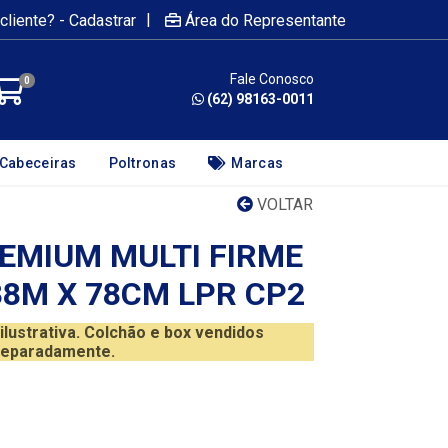
|
cliente? - Cadastrar
Área do Representante
Fale Conosco
0
(62) 98163-0011
Cabeceiras
Poltronas
Marcas
VOLTAR
REMIUM MULTI FIRME
88M X 78CM LPR CP2
ustrativa. Colchão e box vendidos
eparadamente.