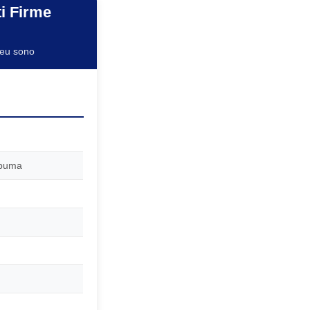
i Firme
seu sono
spuma