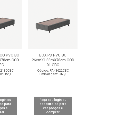
CO PVC BO
BOX PD PVC BO
BOX PD PV
X78cm COD
26cmX1,88mX78cm COD
30cmX1,88mX7
BC
01 CBC
01 CBC
72130CBC
Código: PA43622CBC
Código: PA43
m: UN\1
Embalagem: UN\1
Embalagem: 
login ou
Faça seu login ou
Faça seu log
se para
cadastre-se para
cadastre-se 
ços e
ver preços e
ver preços
rar
comprar
comprar