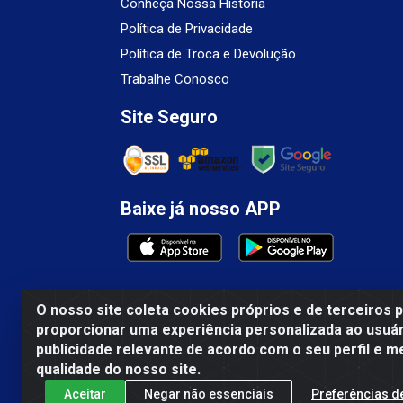
Conheça Nossa História
Política de Privacidade
Política de Troca e Devolução
Trabalhe Conosco
Site Seguro
Baixe já nosso APP
O nosso site coleta cookies próprios e de terceiros 
proporcionar uma experiência personalizada ao usuár
Mercosul Espumas Industriais LTDA - Rua 1
publicidade relevante de acordo com o seu perfil e m
qualidade do nosso site.
Aceitar
Negar não essenciais
Preferências d