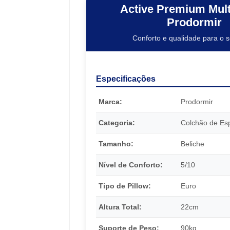
Active Premium Mult
Prodormir
Conforto e qualidade para o 
Especificações
Marca:
Prodormir
Categoria:
Colchão de E
Tamanho:
Beliche
Nível de Conforto:
5/10
Tipo de Pillow:
Euro
Altura Total:
22cm
Suporte de Peso:
90kg