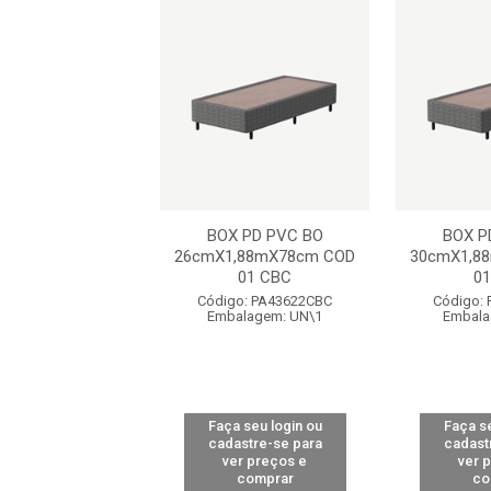
OLOGICO PVC BO
BOX PD PVC BO
BOX P
,88mX78cm COD
26cmX1,88mX78cm COD
30cmX1,8
01 CBC
01 CBC
0
o: PA72130CBC
Código: PA43622CBC
Código:
alagem: UN\1
Embalagem: UN\1
Embala
 seu login ou
Faça seu login ou
Faça se
astre-se para
cadastre-se para
cadast
er preços e
ver preços e
ver 
comprar
comprar
co