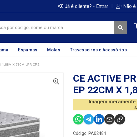
|
Já é cliente? - Entrar
Não é 
cama
Espumas
Molas
Travesseiros e Acessórios
X 1,88M X 78CM LPR CP2
CE ACTIVE P
EP 22CM X 1,
Imagem meramente il
s
Código: PA02484