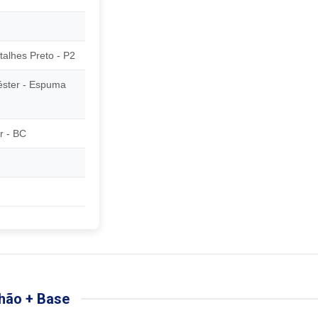
alhes Preto - P2
éster - Espuma
er - BC
hão + Base