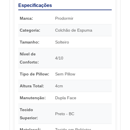
Especificações
Marca:
Prodormir
Categoria:
Colchão de Espuma
Tamanho:
Solteiro
Nível de
4/10
Conforto:
Tipo de Pillow:
Sem Pillow
Altura Total:
4cm
Manutenção:
Dupla Face
Tecido
Preto - BC
Superior:
Matelassê:
Tecido em Poliéster