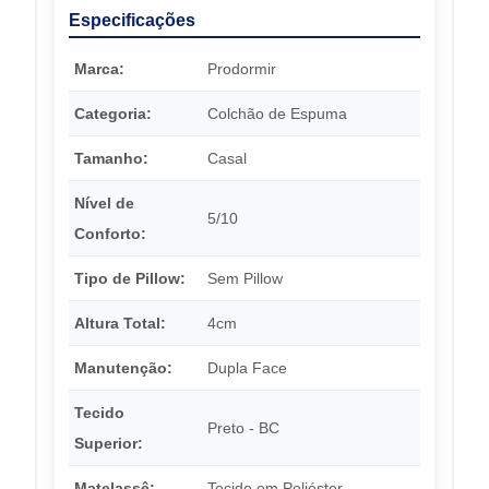
Especificações
Marca:
Prodormir
Categoria:
Colchão de Espuma
Tamanho:
Casal
Nível de
5/10
Conforto:
Tipo de Pillow:
Sem Pillow
Altura Total:
4cm
Manutenção:
Dupla Face
Tecido
Preto - BC
Superior:
Matelassê:
Tecido em Poliéster