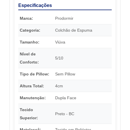
Especificações
Marca:
Prodormir
Categoria:
Colchão de Espuma
Tamanho:
Viúva
Nível de
5/10
Conforto:
Tipo de Pillow:
Sem Pillow
Altura Total:
4cm
Manutenção:
Dupla Face
Tecido
Preto - BC
Superior:
Matelassê:
Tecido em Poliéster