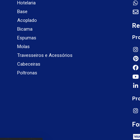
Hotelaria
Base
Acoplado
Re
Bicama
Pr
Espumas
Molas
Travesseiros e Acessórios
Cabeceiras
Poltronas
Pr
Fo