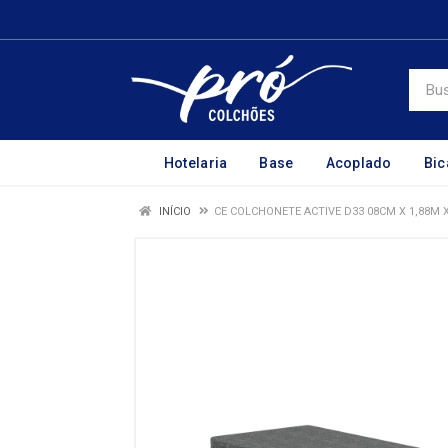
Hotelaria
Base
Acoplado
Bi
INÍCIO
CE COLCHONETE ACTIVE D33 08CM X 1,88M 