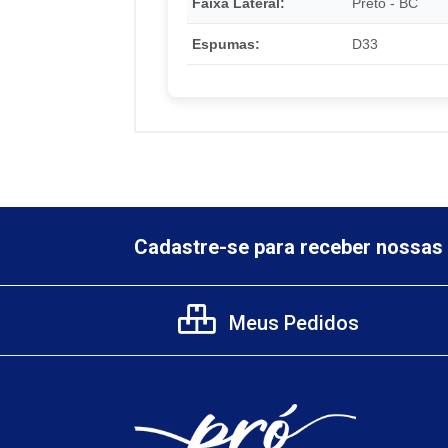
Faixa Lateral:
Preto - BC
Espumas:
D33
Cadastre-se para receber nossas 
Meus Pedidos