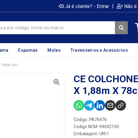
|
Já é cliente? - Entrar
Não é 
cama
Espumas
Molas
Travesseiros e Acessórios
X 78CM CBC
CE COLCHONE
X 1,88m X 78
Código: PA76476
Código NCM: 94042100
Embalagem: UN\1