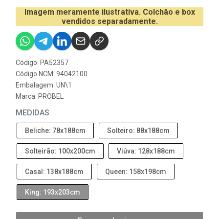
Imagem meramente ilustrativa. Colchão e box
vendidos separadamente.
Código: PA52357
Código NCM: 94042100
Embalagem: UN\1
Marca:
PROBEL
MEDIDAS
Beliche: 78x188cm
Solteiro: 88x188cm
Solteirão: 100x200cm
Viúva: 128x188cm
Casal: 138x188cm
Queen: 158x198cm
King: 193x203cm