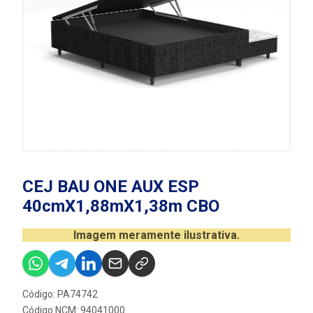
CEJ BAU ONE AUX ESP
40cmX1,88mX1,38m CBO
Imagem meramente ilustrativa.
Código: PA74742
Código NCM: 94041000