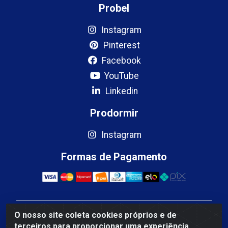
Probel
Instagram
Pinterest
Facebook
YouTube
Linkedin
Prodormir
Instagram
Formas de Pagamento
O nosso site coleta cookies próprios e de
Mercosul Espumas Industriais LTDA - Rua 13, SN,
terceiros para proporcionar uma experiência
Quadra009 Lote 0007 - Polo Empresarial Goias - Etapa