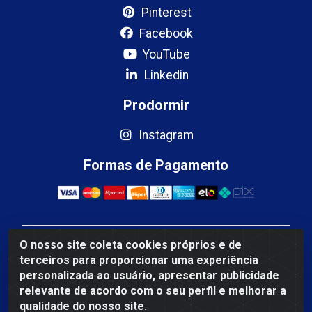
Pinterest
Facebook
YouTube
Linkedin
Prodormir
Instagram
Formas de Pagamento
O nosso site coleta cookies próprios e de
Mercosul Espumas Industriais LTDA - Rua 13, SN,
terceiros para proporcionar uma experiência
Quadra009 Lote 0007 - Polo Empresarial Goias - Etapa
personalizada ao usuário, apresentar publicidade
IV - Aparecida de Goiânia/GO - CEP 74.985-113 - CNPJ
relevante de acordo com o seu perfil e melhorar a
10.755.005/0001-88
qualidade do nosso site.