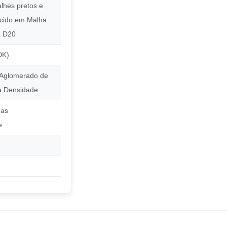
lhes pretos e
ecido em Malha
a D20
DK)
Aglomerado de
a Densidade
das
e