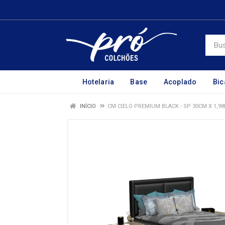
Hotelaria
Base
Acoplado
Bi
INÍCIO
CM CIELO PREMIUM BLACK - SP 30CM X 1,98