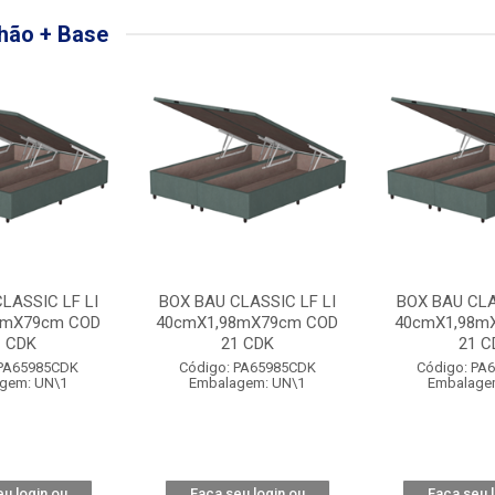
hão + Base
LASSIC LF LI
BOX BAU CLASSIC LF LI
BOX BAU CLA
8mX79cm COD
40cmX1,98mX79cm COD
40cmX1,98m
1 CDK
21 CDK
21 C
 PA65985CDK
Código: PA65985CDK
Código: PA
gem: UN\1
Embalagem: UN\1
Embalage
u login ou
Faça seu login ou
Faça seu 