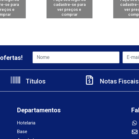
re-se para
cadastre-se para
cadastre-
preços e
ver preços e
ver pre
mprar
comprar
comp
ofertas!
Títulos
Notas Fiscais
Departamentos
Fa
Hotelaria
Base