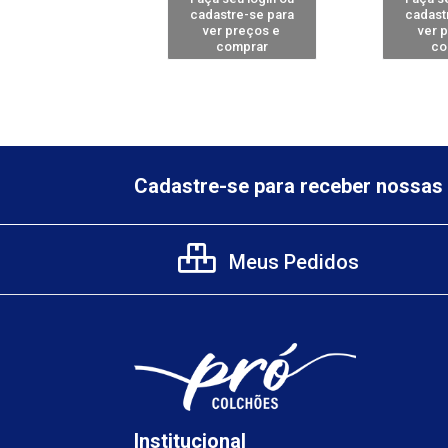
astre-se para
cadastre-se para
cadast
er preços e
ver preços e
ver 
comprar
comprar
co
Cadastre-se para receber nossas 
Meus Pedidos
Institucional