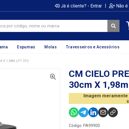
|
Já é cliente? - Entrar
Não é 
cama
Espumas
Molas
Travesseiros e Acessórios
M X 1,58M LPT CFO
CM CIELO PR
30cm X 1,98m
Imagem meramente il
s
Código: PA99900