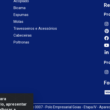
Acoplado
Re
Bicama
Pr
Espumas
Molas
Travesseiros e Acessórios
Cabeceiras
Poltronas
Pr
Fo
para
io, apresentar
3, SN, Quadra009 Lote 0007 - Polo Empresarial Goias - Etapa IV - Apare
elhorar a