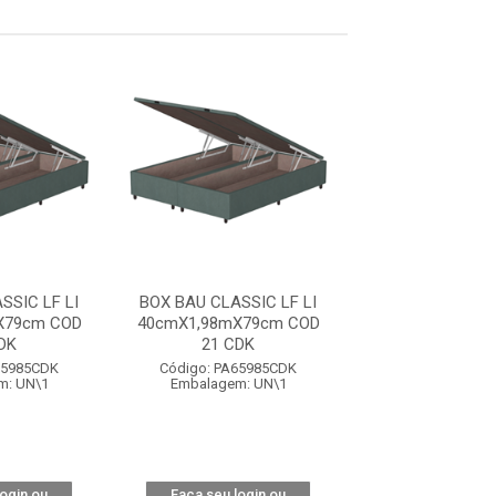
SSIC LF LI
BOX BAU CLASSIC LF LI
BOX BAU CLASS
X79cm COD
40cmX1,98mX79cm COD
40cmX1,98mX7
DK
21 CDK
21 CDK
65985CDK
Código: PA65985CDK
Código: PA65
m: UN\1
Embalagem: UN\1
Embalagem: 
login ou
Faça seu login ou
Faça seu log