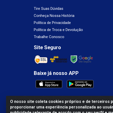
Tire Suas Dúvidas
Conheça Nossa História
Política de Privacidade
Política de Troca e Devolução
Trabalhe Conosco
Site Seguro
Baixe já nosso APP
O nosso site coleta cookies próprios e de terceiros 
proporcionar uma experiência personalizada ao usuár
Mercosul Espumas Industriais LTDA - Rua 1
publicidade relevante de acordo com o seu perfil e m