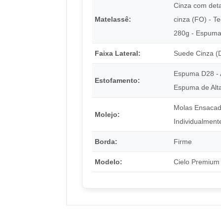
Cinza com deta
Matelassê:
cinza (FO) - T
280g - Espum
Faixa Lateral:
Suede Cinza (
Espuma D28 - 
Estofamento:
Espuma de Alt
Molas Ensaca
Molejo:
Individualment
Borda:
Firme
Modelo:
Cielo Premium