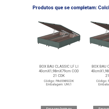
Produtos que se completam: Colc
 CLASSIC LF LI
BOX BAU CLASSIC LF LI
BOX BAU C
,98mX79cm COD
40cmX1,98mX79cm COD
40cmX1,9
21 CDK
21 CDK
2
o: PA65985CDK
Código: PA65985CDK
Código:
alagem: UN\1
Embalagem: UN\1
Embala
 seu login ou
Faça seu login ou
Faça se