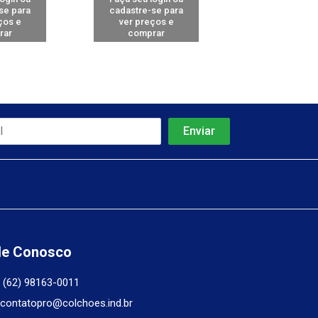
se para
cadastre-se para
cadastre-se 
ços e
ver preços e
ver preços
rar
comprar
comprar
le Conosco
(62) 98163-0011
contatopro@colchoes.ind.br