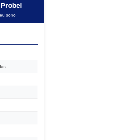
Probel
seu sono
las