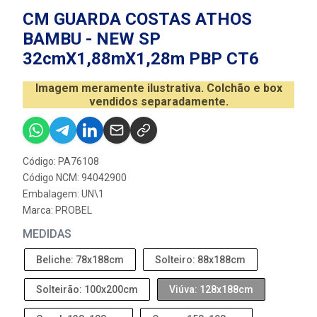
CM GUARDA COSTAS ATHOS
BAMBU - NEW SP
32cmX1,88mX1,28m PBP CT6
Imagem meramente ilustrativa. Colchão e box
vendidos separadamente.
Código: PA76108
Código NCM: 94042900
Embalagem: UN\1
Marca:
PROBEL
MEDIDAS
Beliche: 78x188cm
Solteiro: 88x188cm
Solteirão: 100x200cm
Viúva: 128x188cm