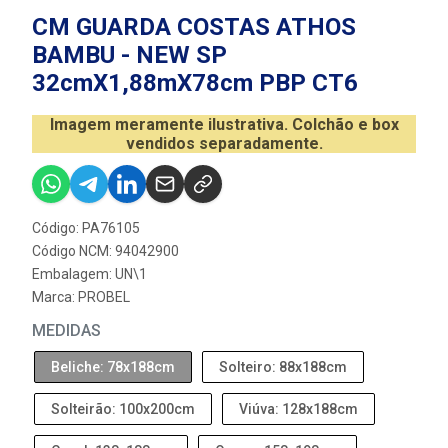
CM GUARDA COSTAS ATHOS
BAMBU - NEW SP
32cmX1,88mX78cm PBP CT6
Imagem meramente ilustrativa. Colchão e box
vendidos separadamente.
Código: PA76105
Código NCM: 94042900
Embalagem: UN\1
Marca:
PROBEL
MEDIDAS
Beliche: 78x188cm
Solteiro: 88x188cm
Solteirão: 100x200cm
Viúva: 128x188cm