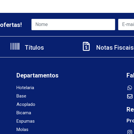
ofertas!
Títulos
Notas Fiscais
Departamentos
Fa
Hotelaria
Base
Acoplado
Re
Bicama
Pr
Espumas
Molas