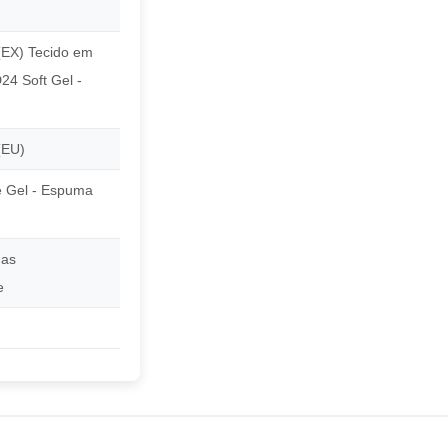
(EX) Tecido em
24 Soft Gel -
(EU)
e Gel - Espuma
das
e