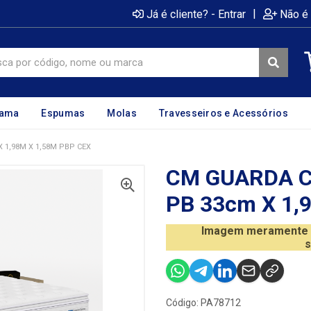
|
Já é cliente? - Entrar
Não é 
cama
Espumas
Molas
Travesseiros e Acessórios
1,98M X 1,58M PBP CEX
CM GUARDA 
PB 33cm X 1,
Imagem meramente il
s
Código: PA78712