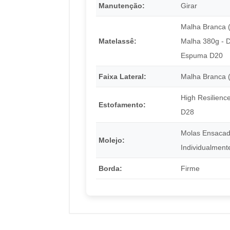
Manutenção:
Girar
Malha Branca 
Matelassê:
Malha 380g - D
Espuma D20
Faixa Lateral:
Malha Branca 
High Resilienc
Estofamento:
D28
Molas Ensaca
Molejo:
Individualment
Borda:
Firme