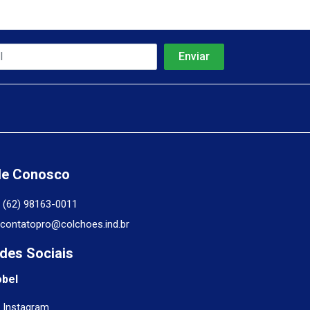
le Conosco
(62) 98163-0011
contatopro@colchoes.ind.br
des Sociais
obel
Instagram