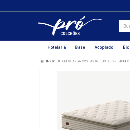
Hotelaria
Base
Acoplado
Bi
INÍCIO
CM GUARDA COSTAS ROBUSTE - SP 34CM X 2