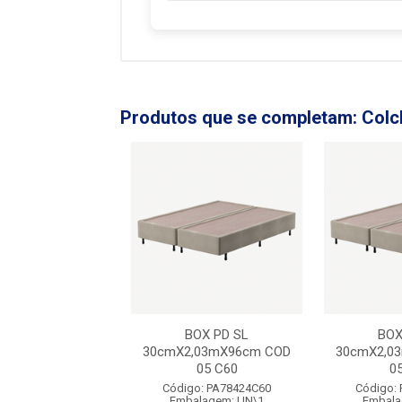
Produtos que se completam: Colc
OX PD SL
BOX PD SL
BOX
,03mX96cm COD
30cmX2,03mX96cm COD
30cmX2,0
05 C60
05 C60
0
o: PA78424C60
Código: PA78424C60
Código:
alagem: UN\1
Embalagem: UN\1
Embala