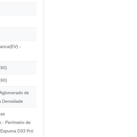
anca(EV) -
(60)
(60)
Aglomerado de
a Densidade
das
e - Perímetro de
 Espuma D33 Pró