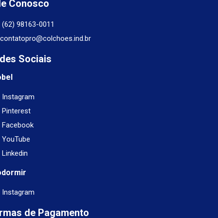
le Conosco
(62) 98163-0011
contatopro@colchoes.ind.br
des Sociais
obel
Instagram
Pinterest
Facebook
YouTube
Linkedin
odormir
Instagram
rmas de Pagamento