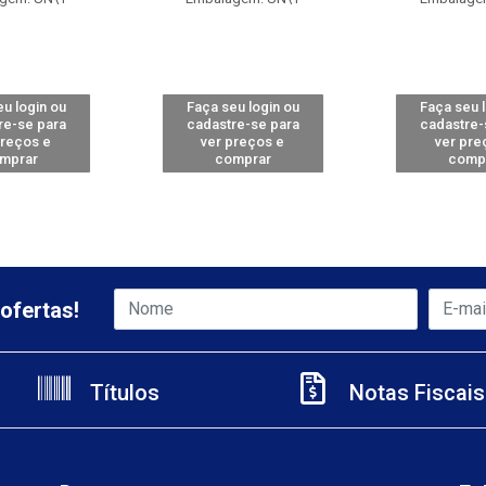
u login ou
Faça seu login ou
Faça seu 
re-se para
cadastre-se para
cadastre-
preços e
ver preços e
ver pre
mprar
comprar
comp
ofertas!
Títulos
Notas Fiscais