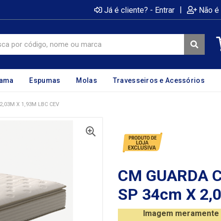
|
Já é cliente? - Entrar
Não é 
cama
Espumas
Molas
Travesseiros e Acessórios
,03M X 1,93M LBC CEV
CM GUARDA C
SP 34cm X 2,
Imagem meramente il