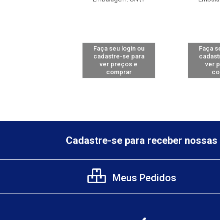
 seu login ou
Faça seu login ou
Faça se
astre-se para
cadastre-se para
cadast
er preços e
ver preços e
ver 
comprar
comprar
co
Cadastre-se para receber nossas 
Meus Pedidos