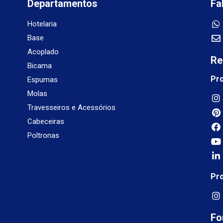
Departamentos
Fa
Hotelaria
Base
Acoplado
Re
Bicama
Pr
Espumas
Molas
Travesseiros e Acessórios
Cabeceiras
Poltronas
Pr
Fo