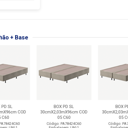
hão + Base
 PD SL
BOX PD SL
BOX P
3mX96cm COD
30cmX2,03mX96cm COD
30cmX2,03m
5 C60
05 C60
05 C
 PA78424C60
Código: PA78424C60
Código: PA
gem: UN\1
Embalagem: UN\1
Embalage