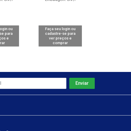
login ou
Faça seu login ou
Faça seu log
se para
cadastre-se para
cadastre-se 
ços e
ver preços e
ver preços
rar
comprar
comprar