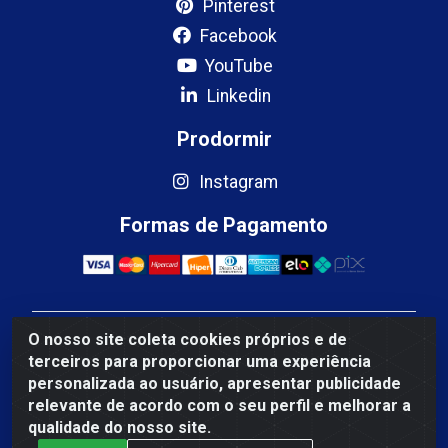
Pinterest
Facebook
YouTube
Linkedin
Prodormir
Instagram
Formas de Pagamento
O nosso site coleta cookies próprios e de
Mercosul Espumas Industriais LTDA - Rua 13, SN,
terceiros para proporcionar uma experiência
Quadra009 Lote 0007 - Polo Empresarial Goias - Etapa
personalizada ao usuário, apresentar publicidade
IV - Aparecida de Goiânia/GO - CEP 74.985-113 - CNPJ
relevante de acordo com o seu perfil e melhorar a
10.755.005/0001-88
qualidade do nosso site.