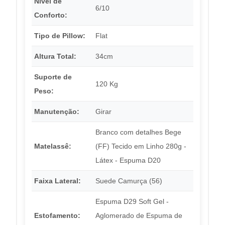
Nível de
6/10
Conforto:
Tipo de Pillow:
Flat
Altura Total:
34cm
Suporte de
120 Kg
Peso:
Manutenção:
Girar
Branco com detalhes Bege
Matelassê:
(FF) Tecido em Linho 280g -
Látex - Espuma D20
Faixa Lateral:
Suede Camurça (56)
Espuma D29 Soft Gel -
Estofamento:
Aglomerado de Espuma de