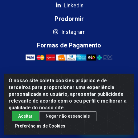
Linkedin
Prodormir
Instagram
Formas de Pagamento
O nosso site coleta cookies próprios e de
Mercosul Espumas Industriais LTDA - Rua 13, SN,
terceiros para proporcionar uma experiência
Quadra009 Lote 0007 - Polo Empresarial Goias - Etapa
personalizada ao usuário, apresentar publicidade
IV - Aparecida de Goiânia/GO - CEP 74.985-113 - CNPJ
relevante de acordo com o seu perfil e melhorar a
10.755.005/0001-88
qualidade do nosso site.
Aceitar
Negar não essenciais
Fale Conosco
Preferências de Cookies