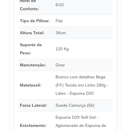
Nível de
6/10
Conforto:
Tipo de Pillow:
Flat
Altura Total:
34cm
Suporte de
120 Kg
Peso:
Manutenção:
Girar
Branco com detalhes Bege
Matelassê:
(FF) Tecido em Linho 280g -
Látex - Espuma D20
Faixa Lateral:
Suede Camurça (56)
Espuma D29 Soft Gel -
Estofamento:
Aglomerado de Espuma de