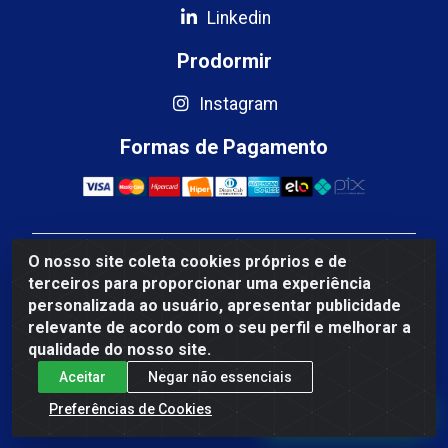
Linkedin
Prodormir
Instagram
Formas de Pagamento
O nosso site coleta cookies próprios e de
Mercosul Espumas Industriais LTDA - Rua 13, SN,
terceiros para proporcionar uma experiência
Quadra009 Lote 0007 - Polo Empresarial Goias - Etapa
personalizada ao usuário, apresentar publicidade
IV - Aparecida de Goiânia/GO - CEP 74.985-113 - CNPJ
relevante de acordo com o seu perfil e melhorar a
10.755.005/0001-88
qualidade do nosso site.
Aceitar
Negar não essenciais
Fale Conosco
Preferências de Cookies