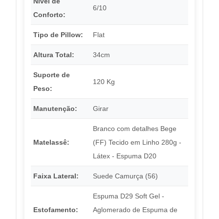
Nível de
6/10
Conforto:
Tipo de Pillow:
Flat
Altura Total:
34cm
Suporte de
120 Kg
Peso:
Manutenção:
Girar
Branco com detalhes Bege
Matelassê:
(FF) Tecido em Linho 280g -
Látex - Espuma D20
Faixa Lateral:
Suede Camurça (56)
Espuma D29 Soft Gel -
Estofamento:
Aglomerado de Espuma de