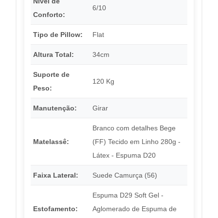
Nível de
6/10
Conforto:
Tipo de Pillow:
Flat
Altura Total:
34cm
Suporte de
120 Kg
Peso:
Manutenção:
Girar
Branco com detalhes Bege
Matelassê:
(FF) Tecido em Linho 280g -
Látex - Espuma D20
Faixa Lateral:
Suede Camurça (56)
Espuma D29 Soft Gel -
Estofamento:
Aglomerado de Espuma de