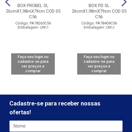
BOX PROBEL SL
BOX PD SL
26cmX1,98mX79cm COD 05
26cmX1,98mX79cm COD 05
C56
C56
Código: PA78265C56
Código: PA78409C56
Embalagem: UN\1
Embalagem: UN\1
Faça seu login ou
Faça seu login ou
cadastre-se para
cadastre-se para
ver preços e
ver preços e
comprar
comprar
Cadastre-se para receber nossas
ofertas!