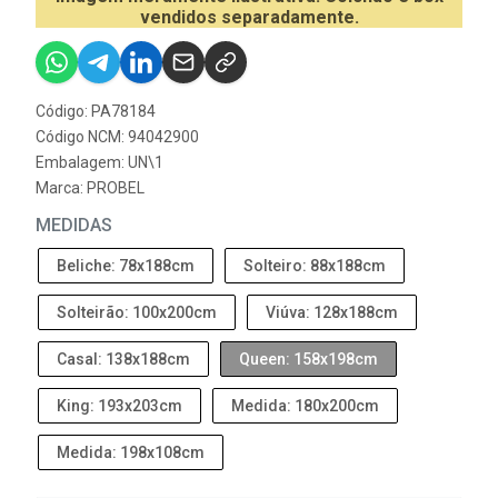
vendidos separadamente.
Código: PA78184
Código NCM: 94042900
Embalagem: UN\1
Marca:
PROBEL
MEDIDAS
Beliche: 78x188cm
Solteiro: 88x188cm
Solteirão: 100x200cm
Viúva: 128x188cm
Casal: 138x188cm
Queen: 158x198cm
King: 193x203cm
Medida: 180x200cm
Medida: 198x108cm