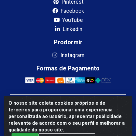
Pinterest
Facebook
YouTube
Linkedin
Prodormir
Instagram
Formas de Pagamento
O nosso site coleta cookies próprios e de
Mercosul Espumas Industriais LTDA - Rua 13, SN,
terceiros para proporcionar uma experiência
Quadra009 Lote 0007 - Polo Empresarial Goias - Etapa
personalizada ao usuário, apresentar publicidade
IV - Aparecida de Goiânia/GO - CEP 74.985-113 - CNPJ
relevante de acordo com o seu perfil e melhorar a
10.755.005/0001-88
qualidade do nosso site.