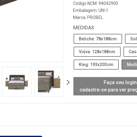
Código NCM: 94042900
Embalagem: UN\1
Marca:
PROBEL
MEDIDAS
Beliche: 78x188cm
Sol
Viúva: 128x188cm
Cas
King: 193x203cm
Medi
Faça seu login
cadastre-se para ver pre