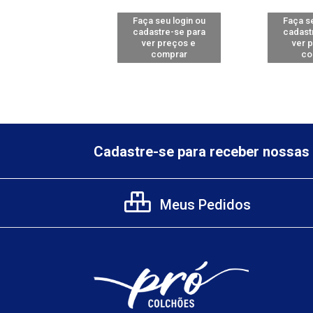
 seu login ou
Faça seu login ou
Faça se
astre-se para
cadastre-se para
cadast
er preços e
ver preços e
ver 
comprar
comprar
co
Cadastre-se para receber nossas 
Meus Pedidos