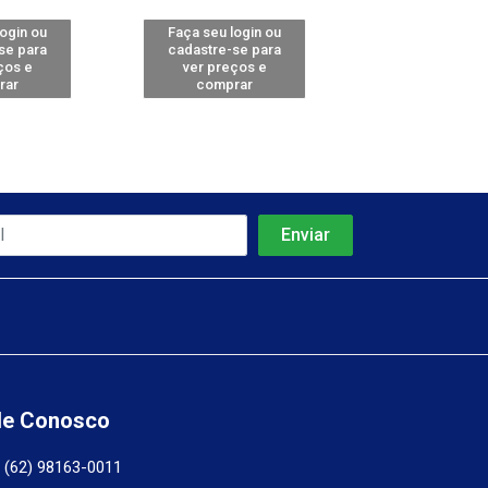
login ou
Faça seu login ou
Faça seu log
se para
cadastre-se para
cadastre-se 
ços e
ver preços e
ver preços
rar
comprar
comprar
le Conosco
(62) 98163-0011