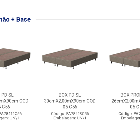
hão + Base
 PD SL
BOX PD SL
BOX PRO
0mX90cm COD
30cmX2,00mX90cm COD
26cmX2,00m
5 C56
05 C56
05 C
 PA78411C56
Código: PA78423C56
Código: PA
gem: UN\1
Embalagem: UN\1
Embalage