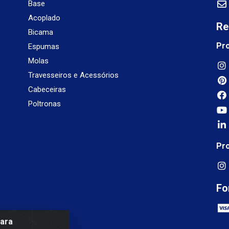
Base
Acoplado
Re
Bicama
Pr
Espumas
Molas
Travesseiros e Acessórios
Cabeceiras
Poltronas
Pr
Fo
para