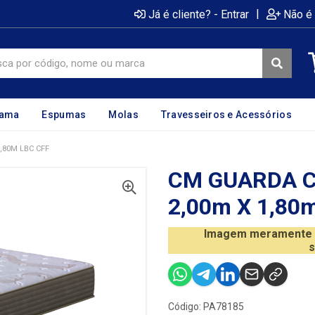
|
Já é cliente? - Entrar
Não é 
cama
Espumas
Molas
Travesseiros e Acessórios
,80M LBC CFF
CM GUARDA C
2,00m X 1,80
Imagem meramente il
s
Código: PA78185