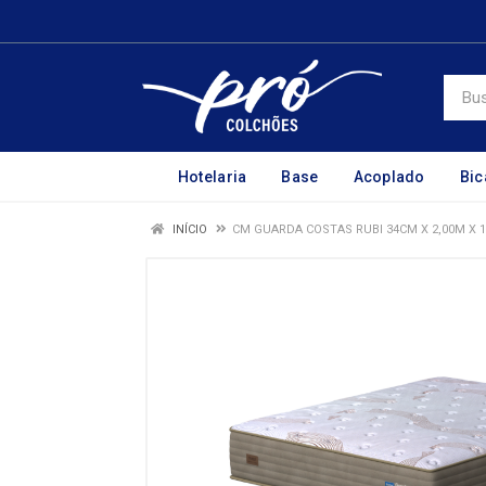
Hotelaria
Base
Acoplado
Bi
INÍCIO
CM GUARDA COSTAS RUBI 34CM X 2,00M X 1