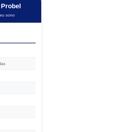
 Probel
seu sono
las