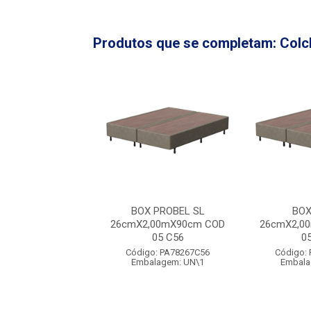
Produtos que se completam: Colc
OX PD SL
BOX PROBEL SL
BOX
,00mX90cm COD
26cmX2,00mX90cm COD
26cmX2,0
05 C56
05 C56
0
o: PA78423C56
Código: PA78267C56
Código:
alagem: UN\1
Embalagem: UN\1
Embala