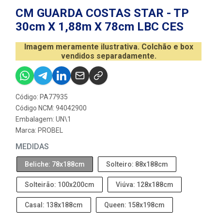
CM GUARDA COSTAS STAR - TP
30cm X 1,88m X 78cm LBC CES
Imagem meramente ilustrativa. Colchão e box
vendidos separadamente.
Código: PA77935
Código NCM: 94042900
Embalagem: UN\1
Marca:
PROBEL
MEDIDAS
Beliche: 78x188cm
Solteiro: 88x188cm
Solteirão: 100x200cm
Viúva: 128x188cm
Casal: 138x188cm
Queen: 158x198cm