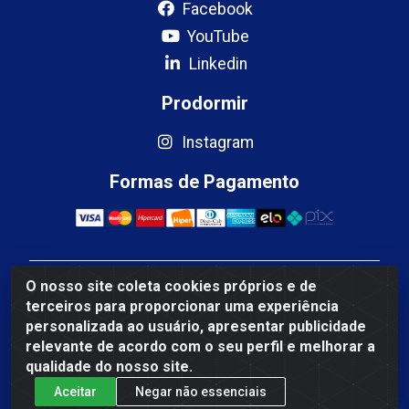
Facebook
YouTube
Linkedin
Prodormir
Instagram
Formas de Pagamento
O nosso site coleta cookies próprios e de
Mercosul Espumas Industriais LTDA - Rua 13, SN,
terceiros para proporcionar uma experiência
Quadra009 Lote 0007 - Polo Empresarial Goias - Etapa
personalizada ao usuário, apresentar publicidade
IV - Aparecida de Goiânia/GO - CEP 74.985-113 - CNPJ
relevante de acordo com o seu perfil e melhorar a
10.755.005/0001-88
qualidade do nosso site.
Aceitar
Negar não essenciais