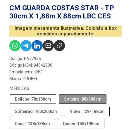
CM GUARDA COSTAS STAR - TP
30cm X 1,88m X 88cm LBC CES
Imagem meramente ilustrativa. Colchão e box
vendidos separadamente.
Código: PA77936
Código NCM: 94042900
Embalagem: UN\1
Marca:
PROBEL
MEDIDAS
Beliche: 78x188cm
Solteiro: 88x188cm
Solteirão: 100x200cm
Viúva: 128x188cm
Casal: 138x188cm
Queen: 158x198cm