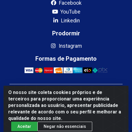
Facebook
YouTube
Linkedin
Prodormir
Instagram
Formas de Pagamento
O nosso site coleta cookies próprios e de
Mercosul Espumas Industriais LTDA - Rua 13, SN,
terceiros para proporcionar uma experiência
Quadra009 Lote 0007 - Polo Empresarial Goias - Etapa
personalizada ao usuário, apresentar publicidade
IV - Aparecida de Goiânia/GO - CEP 74.985-113 - CNPJ
relevante de acordo com o seu perfil e melhorar a
10.755.005/0001-88
qualidade do nosso site.
Aceitar
Negar não essenciais