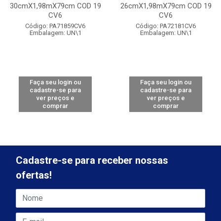
30cmX1,98mX79cm COD 19
26cmX1,98mX79cm COD 19
CV6
CV6
Código: PA71859CV6
Código: PA72181CV6
Embalagem: UN\1
Embalagem: UN\1
Faça seu login ou
Faça seu login ou
cadastre-se para
cadastre-se para
ver preços e
ver preços e
comprar
comprar
Cadastre-se para receber nossas
ofertas!