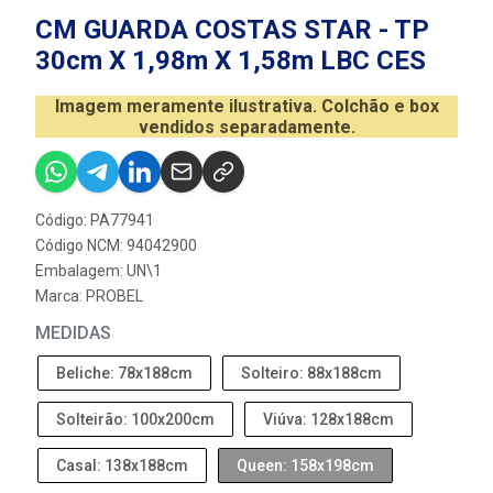
CM GUARDA COSTAS STAR - TP
30cm X 1,98m X 1,58m LBC CES
Imagem meramente ilustrativa. Colchão e box
vendidos separadamente.
Código: PA77941
Código NCM: 94042900
Embalagem: UN\1
Marca:
PROBEL
MEDIDAS
Beliche: 78x188cm
Solteiro: 88x188cm
Solteirão: 100x200cm
Viúva: 128x188cm
Casal: 138x188cm
Queen: 158x198cm