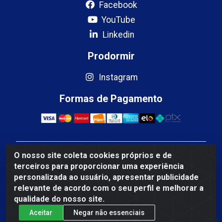
Facebook
YouTube
Linkedin
Prodormir
Instagram
Formas de Pagamento
O nosso site coleta cookies próprios e de
Mercosul Espumas Industriais LTDA - Rua 13, SN,
terceiros para proporcionar uma experiência
Quadra009 Lote 0007 - Polo Empresarial Goias - Etapa
personalizada ao usuário, apresentar publicidade
IV - Aparecida de Goiânia/GO - CEP 74.985-113 - CNPJ
relevante de acordo com o seu perfil e melhorar a
10.755.005/0001-88
qualidade do nosso site.
Aceitar
Negar não essenciais