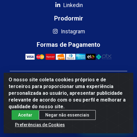
Linkedin
Prodormir
Instagram
Formas de Pagamento
O nosso site coleta cookies próprios e de
Mercosul Espumas Industriais LTDA - Rua 13, SN,
terceiros para proporcionar uma experiência
Quadra009 Lote 0007 - Polo Empresarial Goias - Etapa
personalizada ao usuário, apresentar publicidade
IV - Aparecida de Goiânia/GO - CEP 74.985-113 - CNPJ
relevante de acordo com o seu perfil e melhorar a
10.755.005/0001-88
qualidade do nosso site.
Aceitar
Negar não essenciais
Fale Conosco
Preferências de Cookies