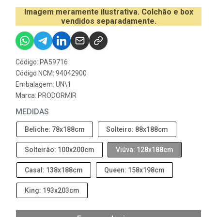
Imagem meramente ilustrativa. Colchão e box
vendidos separadamente.
Código: PA59716
Código NCM: 94042900
Embalagem: UN\1
Marca:
PRODORMIR
MEDIDAS
Beliche: 78x188cm
Solteiro: 88x188cm
Solteirão: 100x200cm
Viúva: 128x188cm
Casal: 138x188cm
Queen: 158x198cm
King: 193x203cm