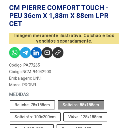
CM PIERRE COMFORT TOUCH -
PEU 36cm X 1,88m X 88cm LPR
CET
Imagem meramente ilustrativa. Colchão e box
vendidos separadamente.
Código: PA77265
Código NCM: 94042900
Embalagem: UN\1
Marca:
PROBEL
MEDIDAS
Beliche: 78x188cm
Solteiro: 88x188cm
Solteirão: 100x200cm
Viúva: 128x188cm