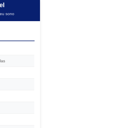
el
seu sono
las