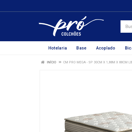
Hotelaria
Base
Acoplado
Bi
INÍCIO
CM PRO MEGA - SP 30CM X 1,88M X 88CM L