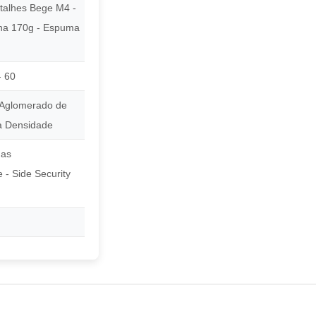
talhes Bege M4 -
ha 170g - Espuma
- 60
Aglomerado de
a Densidade
das
 - Side Security