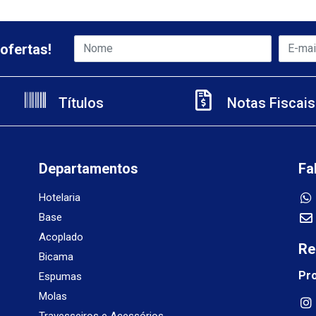
ofertas!
Títulos
Notas Fiscais
Departamentos
Fa
Hotelaria
Base
Acoplado
Re
Bicama
Pr
Espumas
Molas
Travesseiros e Acessórios