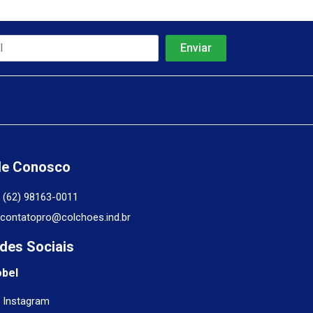
le Conosco
(62) 98163-0011
contatopro@colchoes.ind.br
des Sociais
obel
Instagram