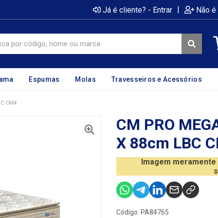
|
Já é cliente? - Entrar
Não é 
cama
Espumas
Molas
Travesseiros e Acessórios
BC CM4
CM PRO MEGA 
X 88cm LBC 
Imagem meramente il
s
Código: PA84765