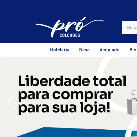
Hotelaria
Base
Acoplado
Bi