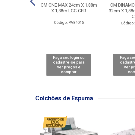
Y FORCE - SP
CM ONE MAX 24cm X 1,88m
CM DINAMO
8m X 78cm LBC
X 1,38m LCC CFR
32cm X 1,88
CBD
C
Código: PA84015
: PA79460
Código:
u login ou
Faça seu login ou
Faça seu
e-se para
cadastre-se para
cadastr
reços e
ver preços e
ver p
mprar
comprar
com
Colchões de Espuma