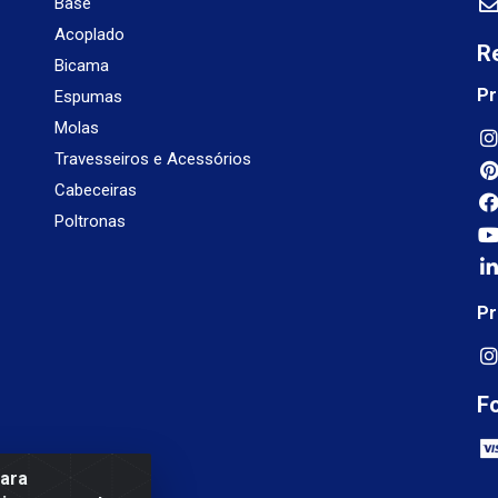
Base
Acoplado
R
Bicama
Pr
Espumas
Molas
Travesseiros e Acessórios
Cabeceiras
Poltronas
Pr
F
para