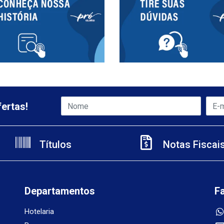
ertas!
Títulos
Notas Fiscai
Departamentos
F
Hotelaria