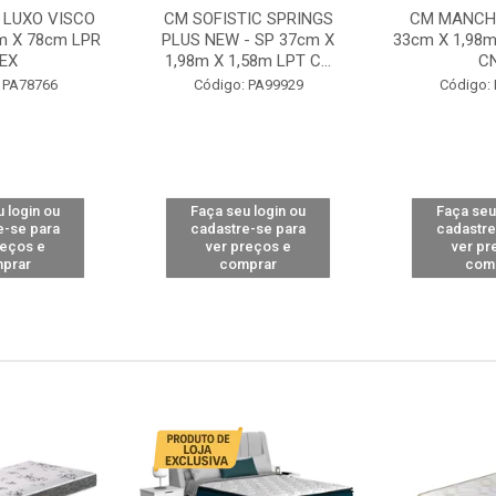
 LUXO VISCO
CM SOFISTIC SPRINGS
CM MANCHE
m X 78cm LPR
PLUS NEW - SP 37cm X
33cm X 1,98m
EX
1,98m X 1,58m LPT C...
C
 PA78766
Código: PA99929
Código:
 login ou
Faça seu login ou
Faça seu
e-se para
cadastre-se para
cadastre
reços e
ver preços e
ver pr
prar
comprar
com