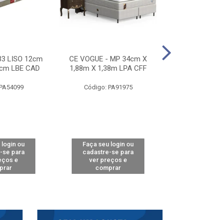
33 LISO 12cm
CE VOGUE - MP 34cm X
CE ACTIVE 
8cm LBE CAD
1,88m X 1,38m LPA CFF
24cm X 1,88m
CA
 PA54099
Código: PA91975
Código: 
 login ou
Faça seu login ou
Faça seu 
-se para
cadastre-se para
cadastre
eços e
ver preços e
ver pr
prar
comprar
comp