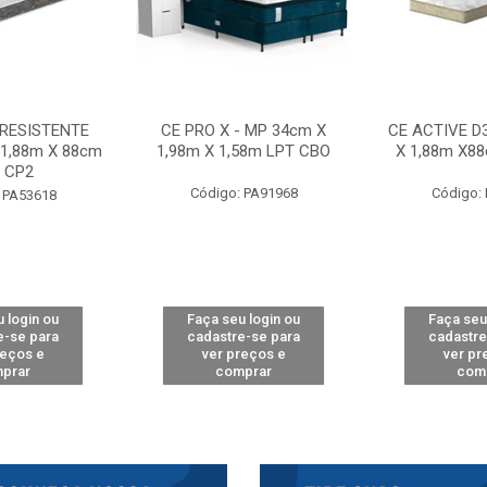
 RESISTENTE
CE PRO X - MP 34cm X
CE ACTIVE D
 1,88m X 88cm
1,98m X 1,58m LPT CBO
X 1,88m X8
 CP2
Código: PA91968
Código:
 PA53618
 login ou
Faça seu login ou
Faça seu
e-se para
cadastre-se para
cadastre
reços e
ver preços e
ver pr
prar
comprar
com