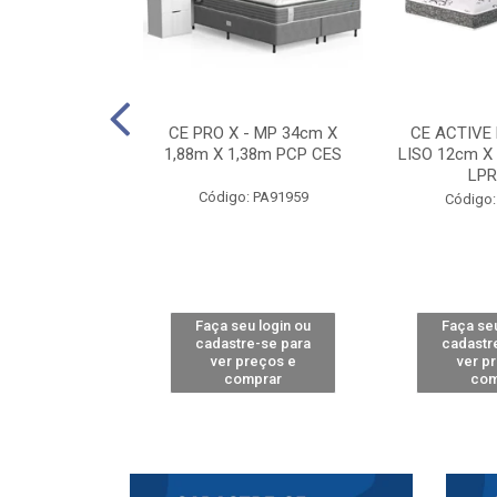
E D33 TOUCH
CE PRO X - MP 34cm X
CE ACTIVE
8m X 78cm LPA
1,88m X 1,38m PCP CES
LISO 12cm X
CAW
LPR
Código: PA91959
: PA61515
Código:
u login ou
Faça seu login ou
Faça seu
e-se para
cadastre-se para
cadastr
reços e
ver preços e
ver p
mprar
comprar
com