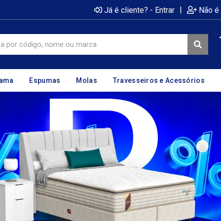
|
Já é cliente? - Entrar
Não é 
cama
Espumas
Molas
Travesseiros e Acessórios