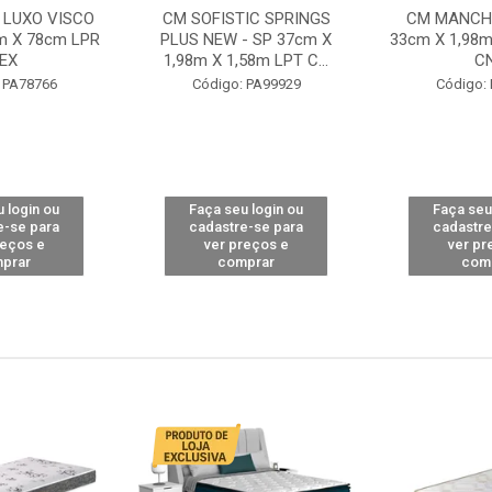
 LUXO VISCO
CM SOFISTIC SPRINGS
CM MANCHE
m X 78cm LPR
PLUS NEW - SP 37cm X
33cm X 1,98m
EX
1,98m X 1,58m LPT C...
C
 PA78766
Código: PA99929
Código:
 login ou
Faça seu login ou
Faça seu
e-se para
cadastre-se para
cadastre
reços e
ver preços e
ver pr
prar
comprar
com