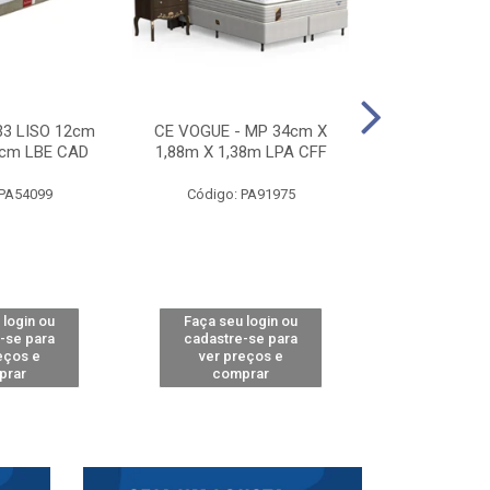
33 LISO 12cm
CE VOGUE - MP 34cm X
CE ACTIVE 
8cm LBE CAD
1,88m X 1,38m LPA CFF
24cm X 1,88m
CA
 PA54099
Código: PA91975
Código: 
 login ou
Faça seu login ou
Faça seu 
-se para
cadastre-se para
cadastre
eços e
ver preços e
ver pr
prar
comprar
comp