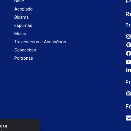
Base
Acoplado
R
Bicama
Pr
Espumas
Molas
Travesseiros e Acessórios
Cabeceiras
Poltronas
Pr
F
para