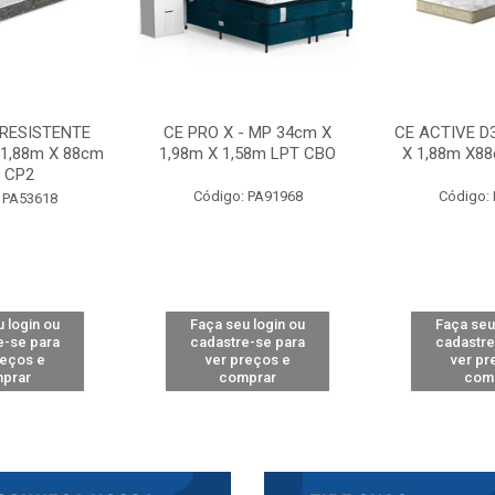
 RESISTENTE
CE PRO X - MP 34cm X
CE ACTIVE D
 1,88m X 88cm
1,98m X 1,58m LPT CBO
X 1,88m X8
 CP2
Código: PA91968
Código:
 PA53618
 login ou
Faça seu login ou
Faça seu
e-se para
cadastre-se para
cadastre
reços e
ver preços e
ver pr
prar
comprar
com