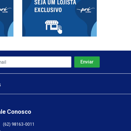
s
ale Conosco
(62) 98163-0011