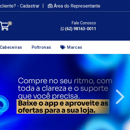
|
cliente? - Cadastrar
Área do Representante
Fale Conosco
0
(62) 98163-0011
Cabeceiras
Poltronas
Marcas