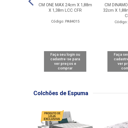
Y FORCE - SP
CM ONE MAX 24cm X 1,88m
CM DINAMO
8m X 78cm LBC
X 1,38m LCC CFR
32cm X 1,88
CBD
C
Código: PA84015
: PA79460
Código:
u login ou
Faça seu login ou
Faça seu
e-se para
cadastre-se para
cadastr
reços e
ver preços e
ver p
mprar
comprar
com
Colchões de Espuma