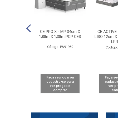
E D33 TOUCH
CE PRO X - MP 34cm X
CE ACTIVE
8m X 78cm LPA
1,88m X 1,38m PCP CES
LISO 12cm X
CAW
LPR
Código: PA91959
: PA61515
Código:
u login ou
Faça seu login ou
Faça seu
e-se para
cadastre-se para
cadastr
reços e
ver preços e
ver p
mprar
comprar
com