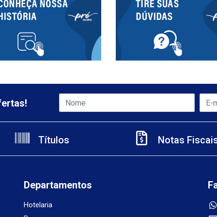
ertas!
Títulos
Notas Fiscai
Departamentos
F
Hotelaria