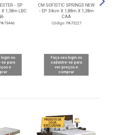
STER - SP
CM SOFISTIC SPRINGS NEW
CM TOP BAMB
 X 1,58m LBC
- EP 34cm X 1,88m X 1,38m
X 1,98m X 1,
N6
CAA
Código: 
 PA79446
Código: PA73227
 login ou
Faça seu login ou
Faça seu 
-se para
cadastre-se para
cadastre
eços e
ver preços e
ver pr
prar
comprar
comp