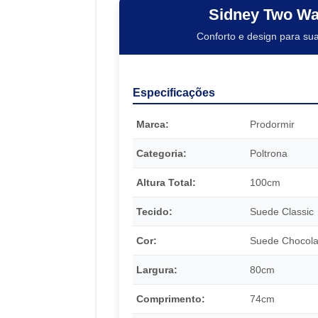
Sidney Two W
Conforto e design para sua
Especificações
Marca:
Prodormir
Categoria:
Poltrona
Altura Total:
100cm
Tecido:
Suede Classic
Cor:
Suede Chocola
Largura:
80cm
Comprimento:
74cm