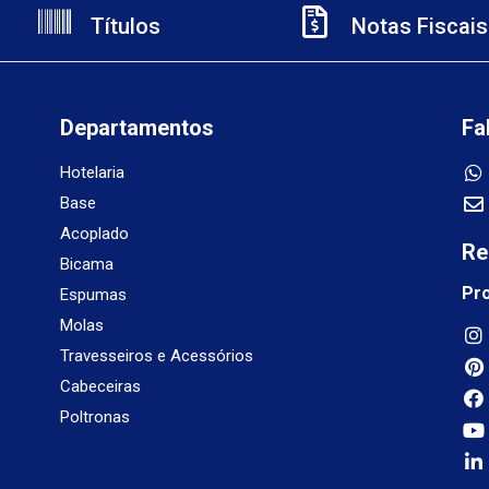
Títulos
Notas Fiscais
Departamentos
Fa
Hotelaria
Base
Acoplado
Re
Bicama
Pr
Espumas
Molas
Travesseiros e Acessórios
Cabeceiras
Poltronas