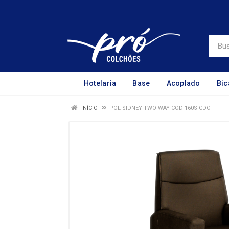
Hotelaria
Base
Acoplado
Bi
INÍCIO
POL SIDNEY TWO WAY COD 160S CDO