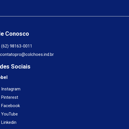
le Conosco
(62) 98163-0011
contatopro@colchoes.ind.br
des Sociais
obel
Instagram
Pinterest
Facebook
YouTube
Linkedin