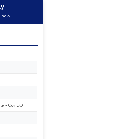
ay
 sala
te - Cor DO