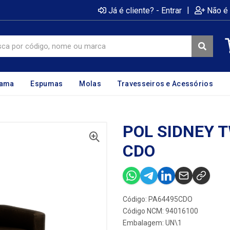
|
Já é cliente? - Entrar
Não é 
cama
Espumas
Molas
Travesseiros e Acessórios
POL SIDNEY 
CDO
Código: PA64495CDO
Código NCM: 94016100
Embalagem: UN\1