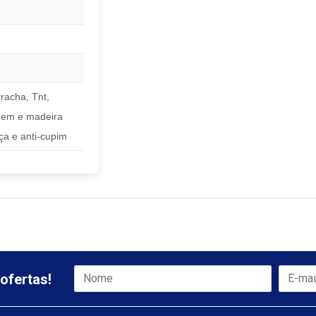
racha, Tnt,
gem e madeira
aça e anti-cupim
ofertas!