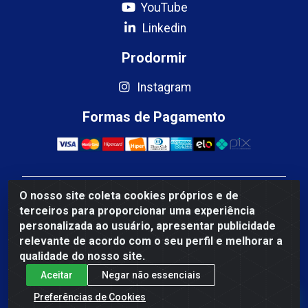
YouTube
Linkedin
Prodormir
Instagram
Formas de Pagamento
O nosso site coleta cookies próprios e de
Mercosul Espumas Industriais LTDA - Rua 13, SN,
terceiros para proporcionar uma experiência
Quadra009 Lote 0007 - Polo Empresarial Goias - Etapa
personalizada ao usuário, apresentar publicidade
IV - Aparecida de Goiânia/GO - CEP 74.985-113 - CNPJ
relevante de acordo com o seu perfil e melhorar a
10.755.005/0001-88
qualidade do nosso site.
Aceitar
Negar não essenciais
Fale Conosco
Preferências de Cookies