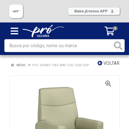
Baixe já nosso APP
0
VOLTAR
INÍCIO
POL SIDNEY TWO WAY COD 160S CDP