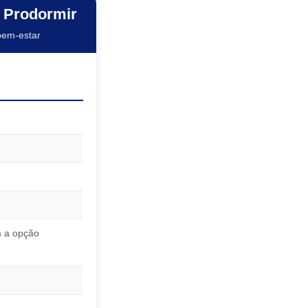
w Prodormir
bem-estar
 a opção