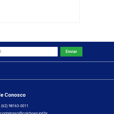
le Conosco
(62) 98163-0011
contatopro@colchoes.ind.br