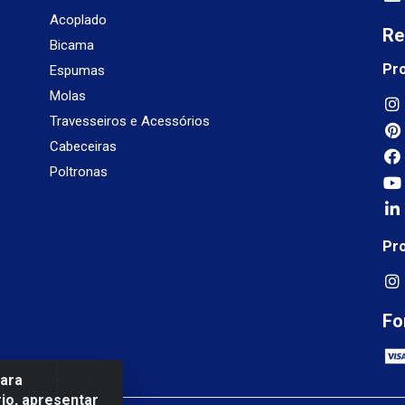
Acoplado
Re
Bicama
Pr
Espumas
Molas
Travesseiros e Acessórios
Cabeceiras
Poltronas
Pr
Fo
para
io, apresentar